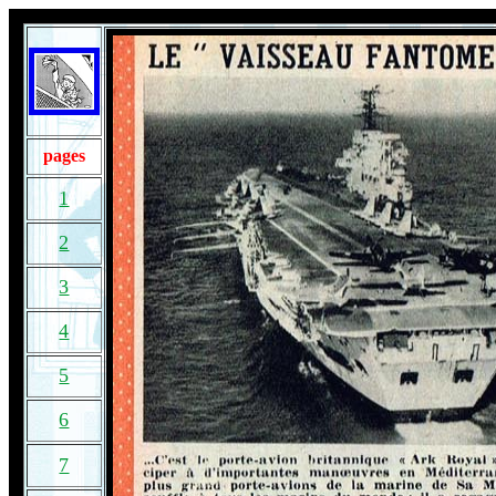
pages
1
2
3
4
5
6
7