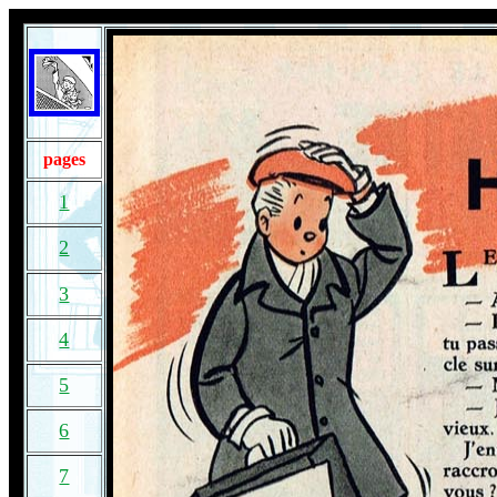
pages
1
2
3
4
5
6
7