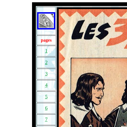
pages
1
2
3
4
5
6
7