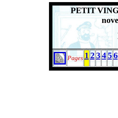
PETIT VING
nov
1
2
3
4
5
6
Pages