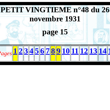
PETIT VINGTIEME n°48 du 26
novembre 1931
page 15
1
2
3
4
5
6
7
8
9
10
11
12
13
14
Pages