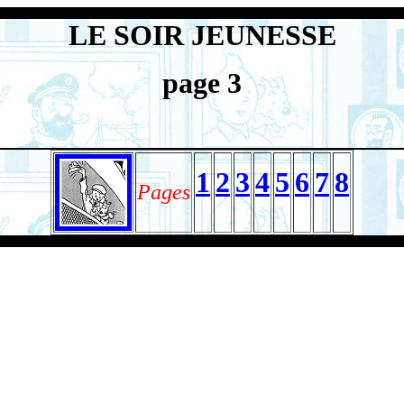
LE SOIR JEUNESSE
page 3
1
2
3
4
5
6
7
8
Pages