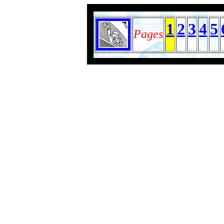
1
2
3
4
5
Pages