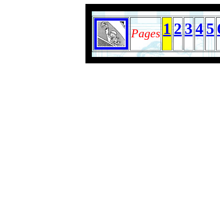
1
2
3
4
5
Pages