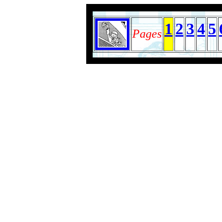
1
2
3
4
5
Pages