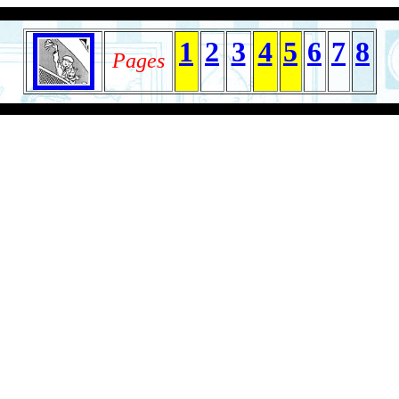
1
2
3
4
5
6
7
8
Pages