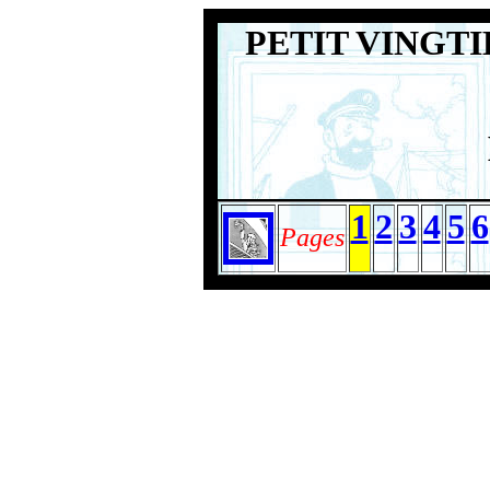
PETIT VINGTIEM
1
2
3
4
5
6
Pages