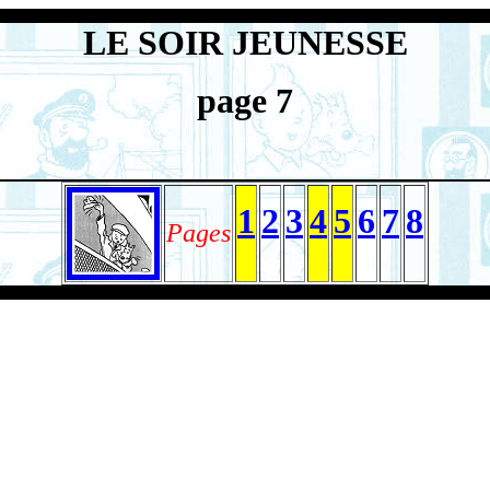
LE SOIR JEUNESSE
page 7
1
2
3
4
5
6
7
8
Pages