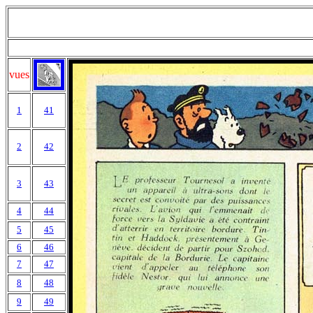
vues
1
41
2
42
3
43
4
44
5
45
6
46
7
47
8
48
9
49