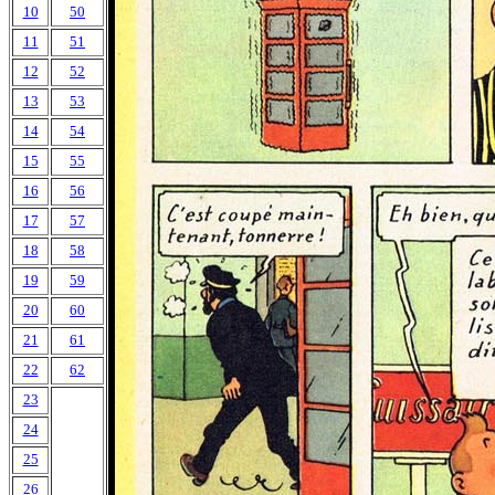
10
50
11
51
12
52
13
53
14
54
15
55
16
56
17
57
18
58
19
59
20
60
21
61
22
62
23
24
25
26