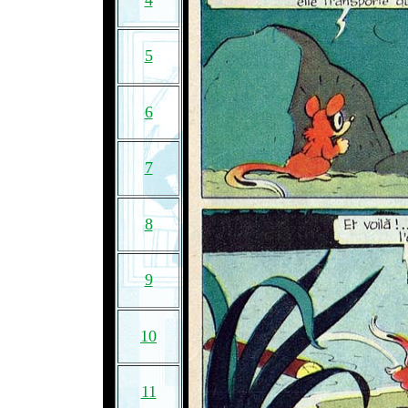
4
5
6
7
8
9
10
11