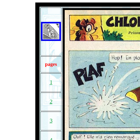
pages
1
2
3