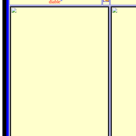
diable
"