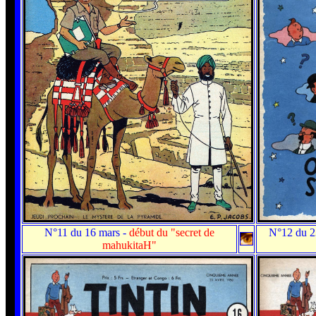
N°11 du 16 mars
-
début du "secret de
N°12 du 2
mahukitaH"